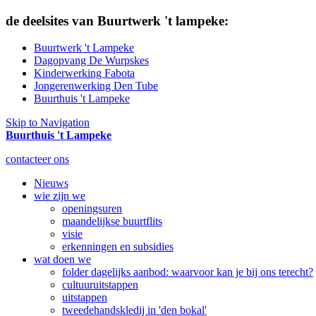
de deelsites van Buurtwerk 't lampeke:
Buurtwerk 't Lampeke
Dagopvang De Wurpskes
Kinderwerking Fabota
Jongerenwerking Den Tube
Buurthuis 't Lampeke
Skip to Navigation
Buurthuis 't Lampeke
contacteer ons
Nieuws
wie zijn we
openingsuren
maandelijkse buurtflits
visie
erkenningen en subsidies
wat doen we
folder dagelijks aanbod: waarvoor kan je bij ons terecht?
cultuuruitstappen
uitstappen
tweedehandskledij in 'den bokal'