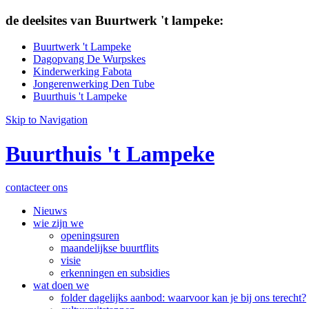
de deelsites van Buurtwerk 't lampeke:
Buurtwerk 't Lampeke
Dagopvang De Wurpskes
Kinderwerking Fabota
Jongerenwerking Den Tube
Buurthuis 't Lampeke
Skip to Navigation
Buurthuis 't Lampeke
contacteer ons
Nieuws
wie zijn we
openingsuren
maandelijkse buurtflits
visie
erkenningen en subsidies
wat doen we
folder dagelijks aanbod: waarvoor kan je bij ons terecht?