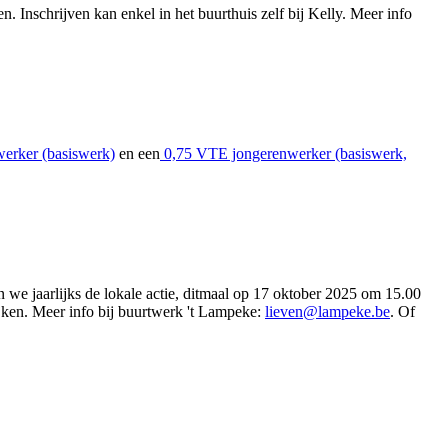
 Inschrijven kan enkel in het buurthuis zelf bij Kelly. Meer info
erker (basiswerk)
en een
0,75 VTE jongerenwerker (basiswerk,
n we jaarlijks de lokale actie, ditmaal op 17 oktober 2025 om 15.00
jken. Meer info bij buurtwerk 't Lampeke:
lieven@lampeke.be
. Of