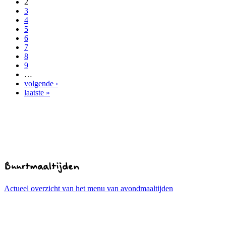
2
3
4
5
6
7
8
9
…
volgende ›
laatste »
Buurtmaaltijden
Actueel overzicht van het menu van avondmaaltijden