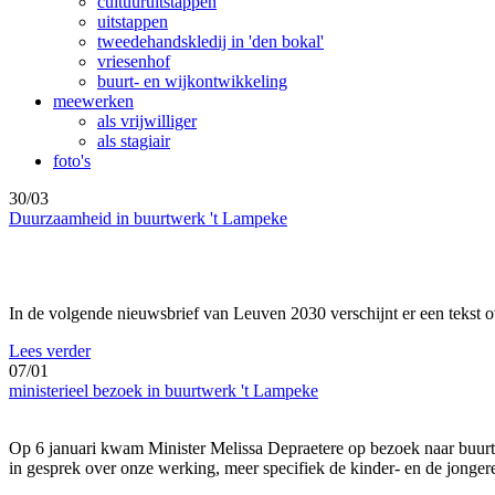
cultuuruitstappen
uitstappen
tweedehandskledij in 'den bokal'
vriesenhof
buurt- en wijkontwikkeling
meewerken
als vrijwilliger
als stagiair
foto's
30/03
Duurzaamheid in buurtwerk 't Lampeke
In de volgende nieuwsbrief van Leuven 2030 verschijnt er een tekst
Lees verder
07/01
ministerieel bezoek in buurtwerk 't Lampeke
Op 6 januari kwam Minister Melissa Depraetere op bezoek naar buurt
in gesprek over onze werking, meer specifiek de kinder- en de jonge