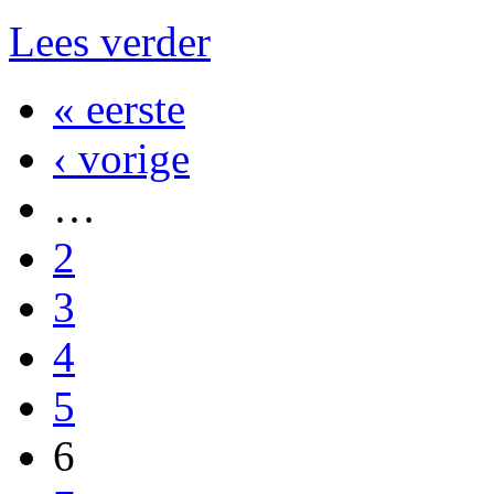
Lees verder
« eerste
‹ vorige
…
2
3
4
5
6