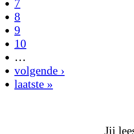
7
8
9
10
…
volgende ›
laatste »
Jij le